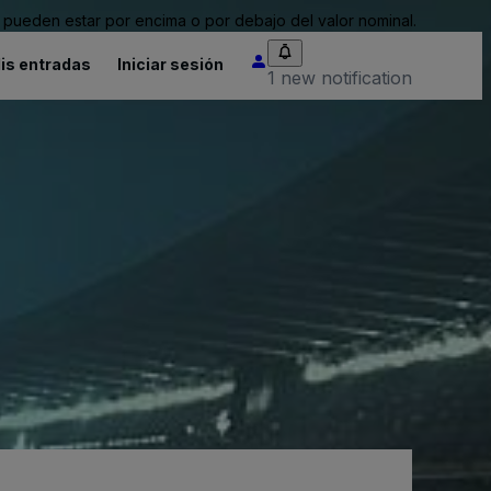
pueden estar por encima o por debajo del valor nominal.
is entradas
Iniciar sesión
1 new notification