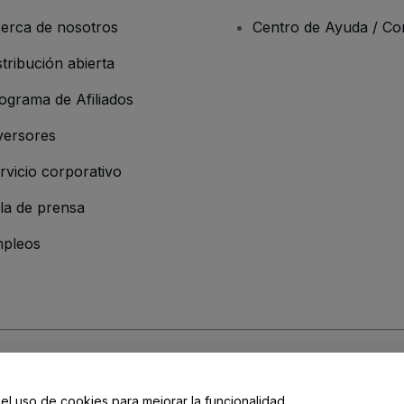
erca de nosotros
Centro de Ayuda / Co
stribución abierta
ograma de Afiliados
versores
rvicio corporativo
la de prensa
pleos
resa
os y Condiciones
, de la
Política de Privacidad
, de la
Política de Cookies
y de
 el uso de cookies para mejorar la funcionalidad