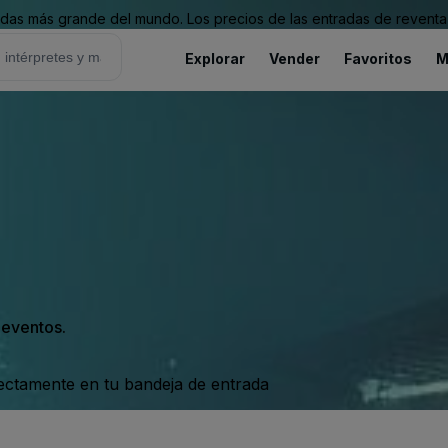
as más grande del mundo. Los precios de las entradas de reventa 
Explorar
Vender
Favoritos
M
s eventos.
rectamente en tu bandeja de entrada