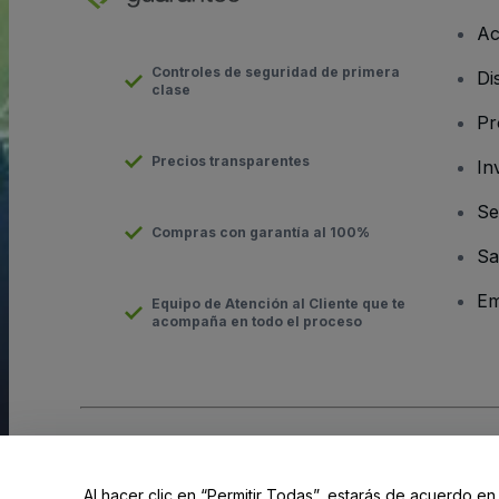
Ac
Controles de seguridad de primera
Di
clase
Pr
Precios transparentes
In
Se
Compras con garantía al 100%
Sa
Em
Equipo de Atención al Cliente que te
acompaña en todo el proceso
Derechos reservados © viagogo GmbH 2026
Datos de la Emp
El uso de este sitio web constituye la aceptación de los
Términ
Al hacer clic en “Permitir Todas”, estarás de acuerdo en