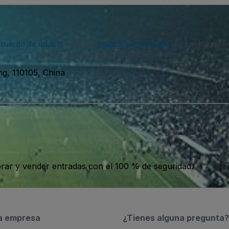
acuerdo de usuario
y nuestra
política de privacidad
. Es posible que
puedes darte de baja en cualquier momento.
110105, China
ar y vender entradas con el 100 % de seguridad.
a empresa
¿Tienes alguna pregunta?