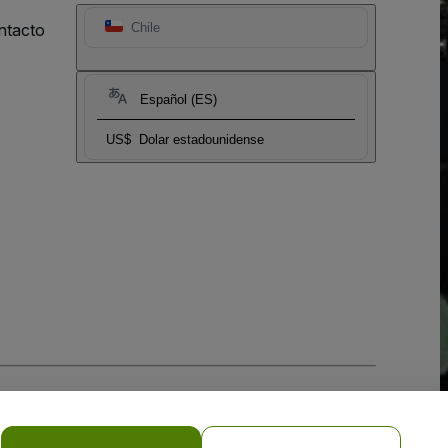
ntacto
Chile
Español (ES)
US$
Dolar estadounidense
 la
Política de Privacidad para Móviles