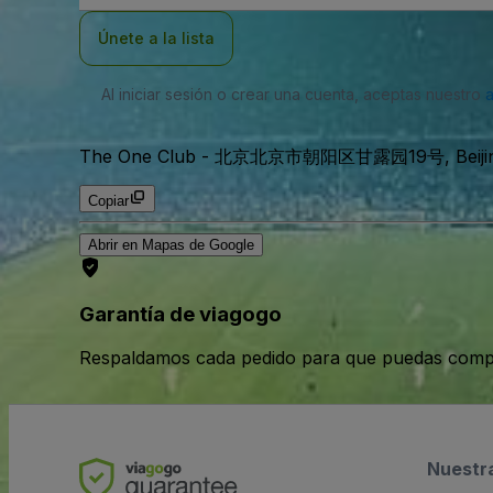
correo
electrónico
Únete a la lista
Al iniciar sesión o crear una cuenta, aceptas nuestro
The One Club
-
北京北京市朝阳区甘露园19号, Beijing, 
Copiar
Abrir en Mapas de Google
Garantía de viagogo
Respaldamos cada pedido para que puedas compr
Nuestr