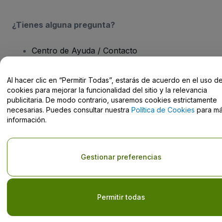
¿Tienes alguna pregunta?
Centro de Ayuda / Contacto
Al hacer clic en “Permitir Todas”, estarás de acuerdo en el uso d
cookies para mejorar la funcionalidad del sitio y la relevancia
publicitaria. De modo contrario, usaremos cookies estrictamente
Derechos reservados © viagogo GmbH 2026
Datos de la Empresa
necesarias. Puedes consultar nuestra
Política de Cookies
para m
El uso de este sitio web constituye la aceptación de los
Términos y
información.
Condiciones
, de la
Política de Privacidad
, de la
Política de Cookies
y de la
Política de Privacidad para Móviles
Do Not Share My Personal Information/Your Privacy Choices
Gestionar preferencias
Permitir todas