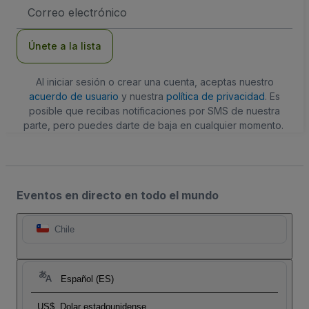
Dirección
de
correo
electrónico
Únete a la lista
Al iniciar sesión o crear una cuenta, aceptas nuestro
acuerdo de usuario
y nuestra
política de privacidad
. Es
posible que recibas notificaciones por SMS de nuestra
parte, pero puedes darte de baja en cualquier momento.
Eventos en directo en todo el mundo
Chile
Español (ES)
US$
Dolar estadounidense