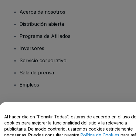
Acerca de nosotros
Distribución abierta
Programa de Afiliados
Inversores
Servicio corporativo
Sala de prensa
Empleos
¿Tienes alguna pregunta?
Al hacer clic en “Permitir Todas”, estarás de acuerdo en el uso d
Centro de Ayuda / Contacto
cookies para mejorar la funcionalidad del sitio y la relevancia
publicitaria. De modo contrario, usaremos cookies estrictamente
necesarias. Puedes consultar nuestra
Política de Cookies
para m