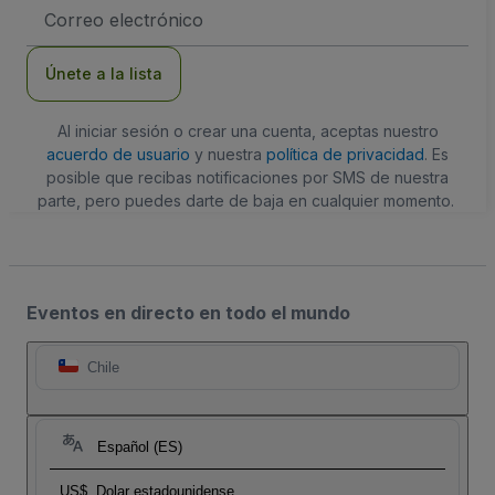
Dirección
de
correo
electrónico
Únete a la lista
Al iniciar sesión o crear una cuenta, aceptas nuestro
acuerdo de usuario
y nuestra
política de privacidad
. Es
posible que recibas notificaciones por SMS de nuestra
parte, pero puedes darte de baja en cualquier momento.
Eventos en directo en todo el mundo
Chile
Español (ES)
US$
Dolar estadounidense