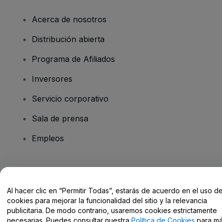
Acerca de nosotros
Distribución abierta
Programa de Afiliados
Inversores
Servicio corporativo
Sala de prensa
Empleos
¿Tienes alguna pregunta?
Al hacer clic en “Permitir Todas”, estarás de acuerdo en el uso d
Centro de Ayuda / Contacto
cookies para mejorar la funcionalidad del sitio y la relevancia
publicitaria. De modo contrario, usaremos cookies estrictamente
necesarias. Puedes consultar nuestra
Política de Cookies
para m