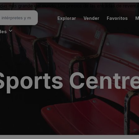
as más grande del mundo. Los precios de las entradas de reventa 
Explorar
Vender
Favoritos
M
des
ports Centr