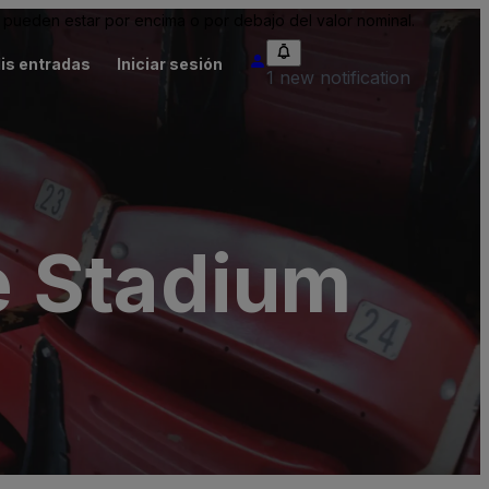
pueden estar por encima o por debajo del valor nominal.
is entradas
Iniciar sesión
1 new notification
e Stadium