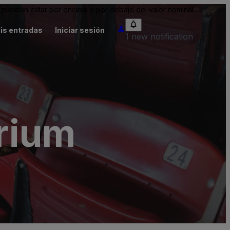
pueden estar por encima o por debajo del valor nominal.
is entradas
Iniciar sesión
1 new notification
rium