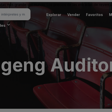
as más grande del mundo. Los precios de las entradas de reventa 
Explorar
Vender
Favoritos
M
des
geng Audito