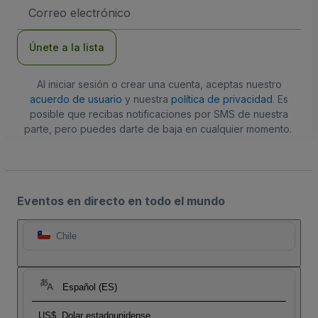
Dirección
de
correo
electrónico
Únete a la lista
Al iniciar sesión o crear una cuenta, aceptas nuestro
acuerdo de usuario
y nuestra
política de privacidad
. Es
posible que recibas notificaciones por SMS de nuestra
parte, pero puedes darte de baja en cualquier momento.
Eventos en directo en todo el mundo
Chile
Español (ES)
US$
Dolar estadounidense