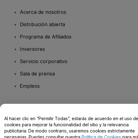
Acerca de nosotros
Distribución abierta
Programa de Afiliados
Inversores
Servicio corporativo
Sala de prensa
Empleos
¿Tienes alguna pregunta?
Al hacer clic en “Permitir Todas”, estarás de acuerdo en el uso d
Centro de Ayuda / Contacto
cookies para mejorar la funcionalidad del sitio y la relevancia
publicitaria. De modo contrario, usaremos cookies estrictamente
necesarias. Puedes consultar nuestra
Política de Cookies
para m