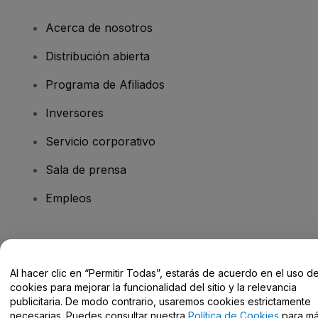
Acerca de nosotros
Distribución abierta
Programa de Afiliados
Inversores
Servicio corporativo
Sala de prensa
Empleos
¿Tienes alguna pregunta?
Al hacer clic en “Permitir Todas”, estarás de acuerdo en el uso d
Centro de Ayuda / Contacto
cookies para mejorar la funcionalidad del sitio y la relevancia
publicitaria. De modo contrario, usaremos cookies estrictamente
necesarias. Puedes consultar nuestra
Política de Cookies
para m