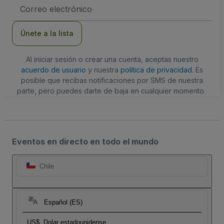
Dirección
de
correo
electrónico
Únete a la lista
Al iniciar sesión o crear una cuenta, aceptas nuestro
acuerdo de usuario
y nuestra
política de privacidad
. Es
posible que recibas notificaciones por SMS de nuestra
parte, pero puedes darte de baja en cualquier momento.
Eventos en directo en todo el mundo
Chile
Español (ES)
US$
Dolar estadounidense