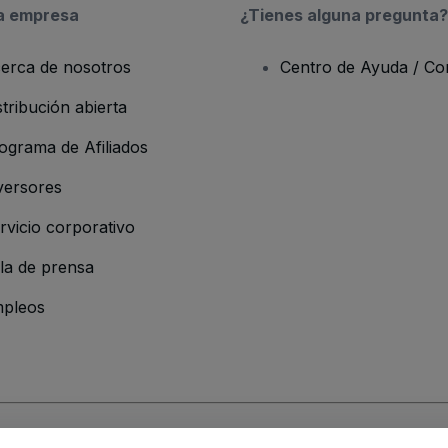
a empresa
¿Tienes alguna pregunta?
erca de nosotros
Centro de Ayuda / Co
stribución abierta
ograma de Afiliados
versores
rvicio corporativo
la de prensa
pleos