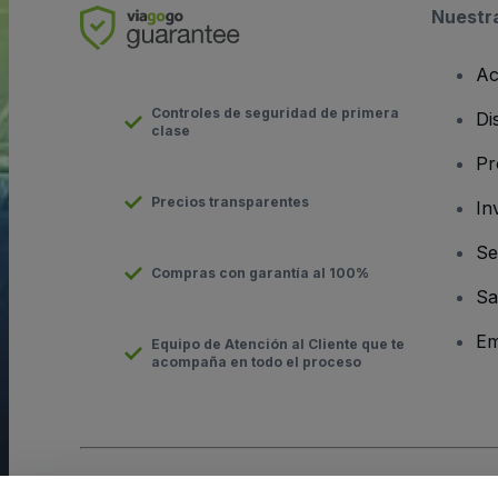
Nuestr
Ac
Controles de seguridad de primera
Di
clase
Pr
Precios transparentes
In
Se
Compras con garantía al 100%
Sa
Em
Equipo de Atención al Cliente que te
acompaña en todo el proceso