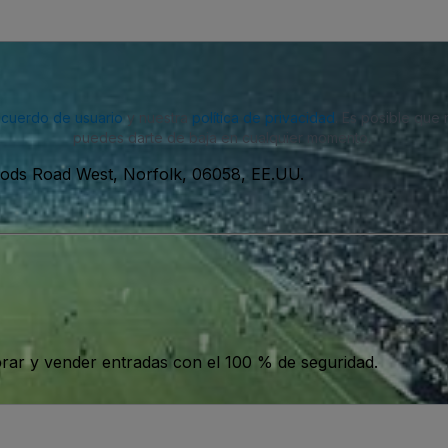
acuerdo de usuario
y nuestra
política de privacidad
. Es posible que
puedes darte de baja en cualquier momento.
ds Road West, Norfolk, 06058, EE.UU.
ar y vender entradas con el 100 % de seguridad.