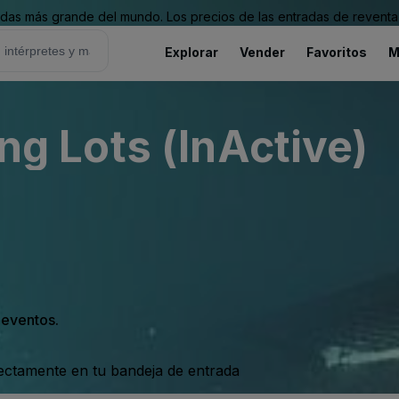
as más grande del mundo. Los precios de las entradas de reventa 
Explorar
Vender
Favoritos
M
ing Lots (InActive)
s eventos.
rectamente en tu bandeja de entrada