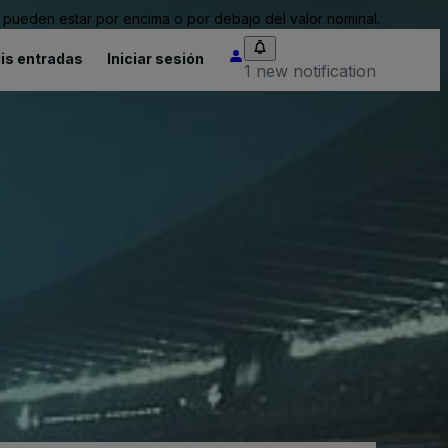
pueden estar por encima o por debajo del valor nominal.
is entradas
Iniciar sesión
1 new notification