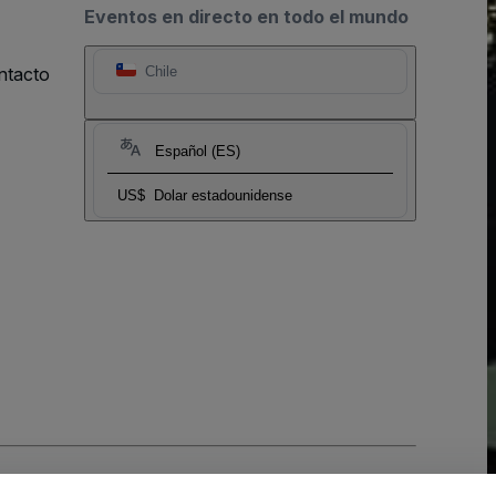
Eventos en directo en todo el mundo
ntacto
Chile
Español (ES)
US$
Dolar estadounidense