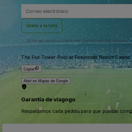
Dirección
de
correo
electrónico
Únete a la lista
Al iniciar sesión o crear una cuenta, aceptas nuestro
The Fox Tower Pool at Foxwoods Resort Casino P
Copiar
Abrir en Mapas de Google
Garantía de viagogo
Respaldamos cada pedido para que puedas compr