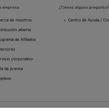
a empresa
¿Tienes alguna pregunta?
erca de nosotros
Centro de Ayuda / Co
stribución abierta
ograma de Afiliados
versores
rvicio corporativo
la de prensa
pleos