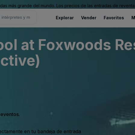
as más grande del mundo. Los precios de las entradas de reventa 
Explorar
Vender
Favoritos
M
ool at Foxwoods Re
ctive)
s eventos.
rectamente en tu bandeja de entrada