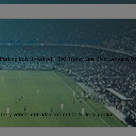
acuerdo de usuario
y nuestra
política de privacidad
. Es posible que
puedes darte de baja en cualquier momento.
arking Lots (InActive)
-
350 Trolley Line Blvd, Ledyard, 
ar y vender entradas con el 100 % de seguridad.