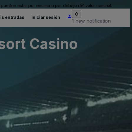
pueden estar por encima o por debajo del valor nominal.
is entradas
Iniciar sesión
1 new notification
sort Casino