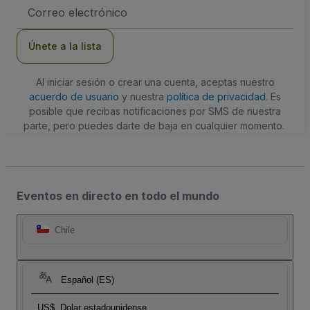
Dirección
de
correo
electrónico
Únete a la lista
Al iniciar sesión o crear una cuenta, aceptas nuestro
acuerdo de usuario
y nuestra
política de privacidad
. Es
posible que recibas notificaciones por SMS de nuestra
parte, pero puedes darte de baja en cualquier momento.
Eventos en directo en todo el mundo
Chile
Español (ES)
US$
Dolar estadounidense