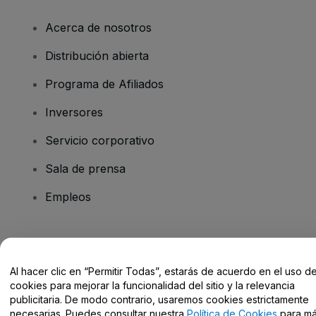
Acerca de nosotros
Distribución abierta
Programa de Afiliados
Inversores
Servicio corporativo
Sala de prensa
Empleos
¿Tienes alguna pregunta?
Al hacer clic en “Permitir Todas”, estarás de acuerdo en el uso d
Centro de Ayuda / Contacto
cookies para mejorar la funcionalidad del sitio y la relevancia
publicitaria. De modo contrario, usaremos cookies estrictamente
necesarias. Puedes consultar nuestra
Política de Cookies
para m