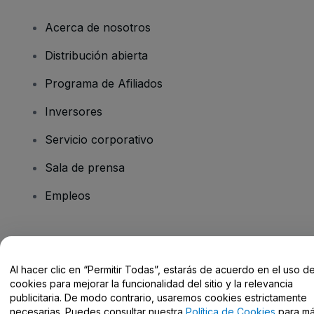
Acerca de nosotros
Distribución abierta
Programa de Afiliados
Inversores
Servicio corporativo
Sala de prensa
Empleos
¿Tienes alguna pregunta?
Al hacer clic en “Permitir Todas”, estarás de acuerdo en el uso d
Centro de Ayuda / Contacto
cookies para mejorar la funcionalidad del sitio y la relevancia
publicitaria. De modo contrario, usaremos cookies estrictamente
necesarias. Puedes consultar nuestra
Política de Cookies
para m