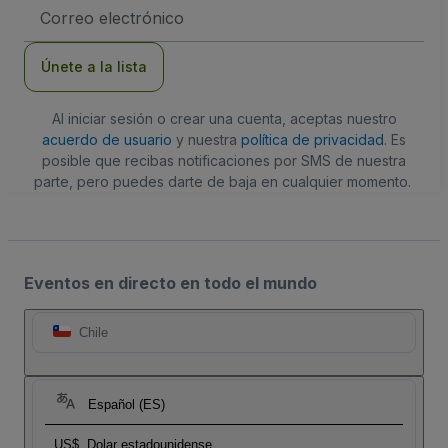
Dirección
de
correo
electrónico
Únete a la lista
Al iniciar sesión o crear una cuenta, aceptas nuestro
acuerdo de usuario
y nuestra
política de privacidad
. Es
posible que recibas notificaciones por SMS de nuestra
parte, pero puedes darte de baja en cualquier momento.
Eventos en directo en todo el mundo
Chile
Español (ES)
US$
Dolar estadounidense