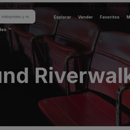
as más grande del mundo. Los precios de las entradas de reventa 
Explorar
Vender
Favoritos
M
des
nd Riverwal