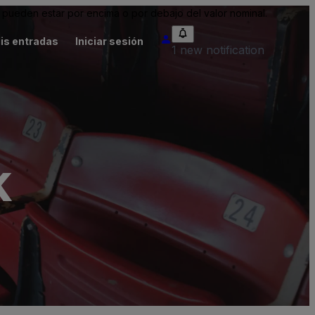
pueden estar por encima o por debajo del valor nominal.
is entradas
Iniciar sesión
1 new notification
k