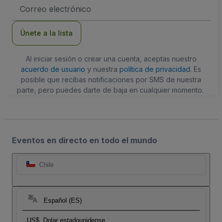
Dirección
de
correo
electrónico
Únete a la lista
Al iniciar sesión o crear una cuenta, aceptas nuestro
acuerdo de usuario
y nuestra
política de privacidad
. Es
posible que recibas notificaciones por SMS de nuestra
parte, pero puedes darte de baja en cualquier momento.
Eventos en directo en todo el mundo
Chile
Español (ES)
US$
Dolar estadounidense