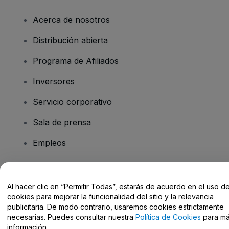
Acerca de nosotros
Distribución abierta
Programa de Afiliados
Inversores
Servicio corporativo
Sala de prensa
Empleos
¿Tienes alguna pregunta?
Al hacer clic en “Permitir Todas”, estarás de acuerdo en el uso d
cookies para mejorar la funcionalidad del sitio y la relevancia
Centro de Ayuda / Contacto
publicitaria. De modo contrario, usaremos cookies estrictamente
necesarias. Puedes consultar nuestra
Política de Cookies
para m
información.