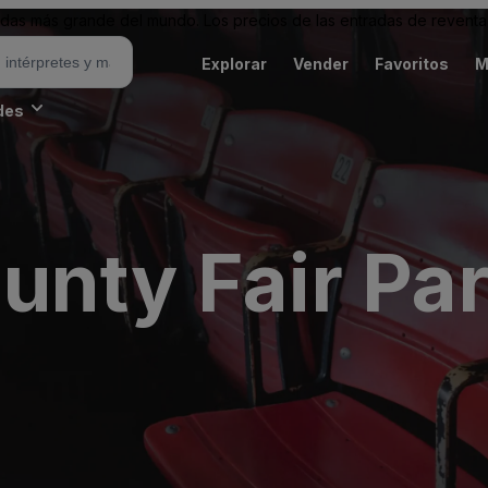
as más grande del mundo. Los precios de las entradas de reventa 
Explorar
Vender
Favoritos
M
des
unty Fair Par