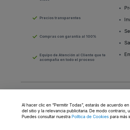
Pr
Precios transparentes
In
Se
Compras con garantía al 100%
Sa
Em
Equipo de Atención al Cliente que te
acompaña en todo el proceso
Derechos reservados © viagogo GmbH 2026
Datos de la Emp
El uso de este sitio web constituye la aceptación de los
Términ
Al hacer clic en “Permitir Todas”, estarás de acuerdo en
No compartir mi información personal ni tus opciones de priva
del sitio y la relevancia publicitaria. De modo contrario
Puedes consultar nuestra
Política de Cookies
para más i