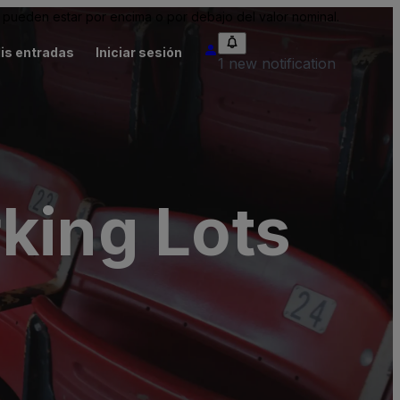
pueden estar por encima o por debajo del valor nominal.
is entradas
Iniciar sesión
1 new notification
king Lots