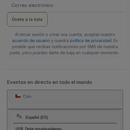
Dirección
de
correo
electrónico
Únete a la lista
Al iniciar sesión o crear una cuenta, aceptas nuestro
acuerdo de usuario
y nuestra
política de privacidad
. Es
posible que recibas notificaciones por SMS de nuestra
parte, pero puedes darte de baja en cualquier momento.
Eventos en directo en todo el mundo
Chile
Español (ES)
US$
Dolar estadounidense