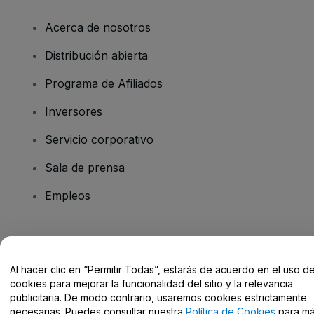
Acerca de nosotros
Distribución abierta
Programa de Afiliados
Inversores
Servicio corporativo
Sala de prensa
Empleos
¿Tienes alguna pregunta?
Al hacer clic en “Permitir Todas”, estarás de acuerdo en el uso d
Centro de Ayuda / Contacto
cookies para mejorar la funcionalidad del sitio y la relevancia
publicitaria. De modo contrario, usaremos cookies estrictamente
necesarias. Puedes consultar nuestra
Política de Cookies
para m