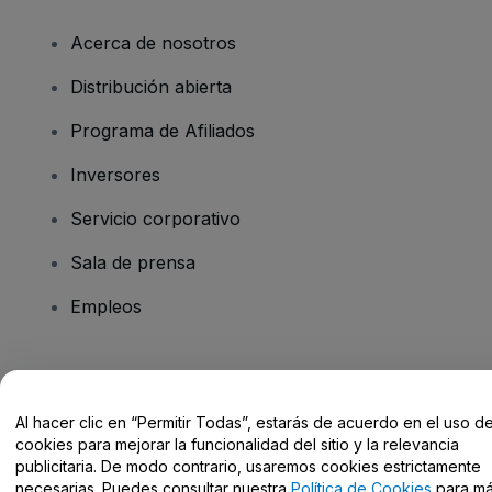
Acerca de nosotros
Distribución abierta
Programa de Afiliados
Inversores
Servicio corporativo
Sala de prensa
Empleos
¿Tienes alguna pregunta?
Al hacer clic en “Permitir Todas”, estarás de acuerdo en el uso d
Centro de Ayuda / Contacto
cookies para mejorar la funcionalidad del sitio y la relevancia
publicitaria. De modo contrario, usaremos cookies estrictamente
necesarias. Puedes consultar nuestra
Política de Cookies
para m