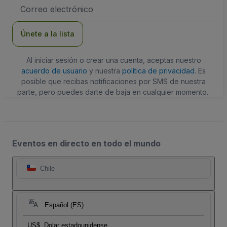
Dirección
de
correo
electrónico
Únete a la lista
Al iniciar sesión o crear una cuenta, aceptas nuestro
acuerdo de usuario
y nuestra
política de privacidad
. Es
posible que recibas notificaciones por SMS de nuestra
parte, pero puedes darte de baja en cualquier momento.
Eventos en directo en todo el mundo
Chile
Español (ES)
US$
Dolar estadounidense