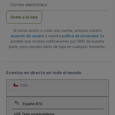
Dirección
de
correo
electrónico
Únete a la lista
Al iniciar sesión o crear una cuenta, aceptas nuestro
acuerdo de usuario
y nuestra
política de privacidad
. Es
posible que recibas notificaciones por SMS de nuestra
parte, pero puedes darte de baja en cualquier momento.
Eventos en directo en todo el mundo
Chile
Español (ES)
US$
Dolar estadounidense