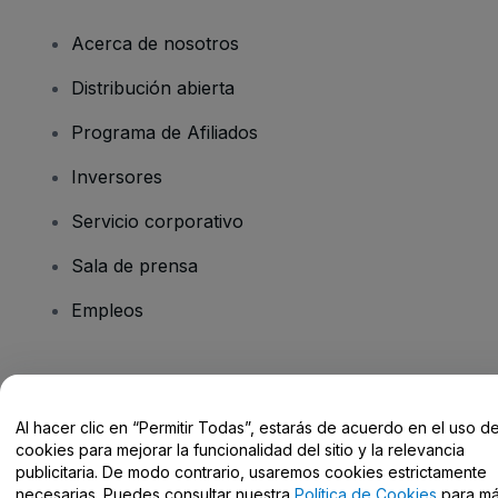
Acerca de nosotros
Distribución abierta
Programa de Afiliados
Inversores
Servicio corporativo
Sala de prensa
Empleos
¿Tienes alguna pregunta?
Al hacer clic en “Permitir Todas”, estarás de acuerdo en el uso d
Centro de Ayuda / Contacto
cookies para mejorar la funcionalidad del sitio y la relevancia
publicitaria. De modo contrario, usaremos cookies estrictamente
necesarias. Puedes consultar nuestra
Política de Cookies
para m