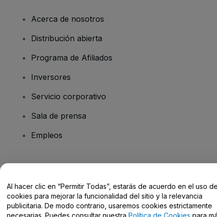
Acerca de nosotros
Distribución abierta
Programa de Afiliados
Inversores
Servicio corporativo
Sala de prensa
Empleos
¿Tienes alguna pregunta?
Al hacer clic en “Permitir Todas”, estarás de acuerdo en el uso d
Centro de Ayuda / Contacto
cookies para mejorar la funcionalidad del sitio y la relevancia
publicitaria. De modo contrario, usaremos cookies estrictamente
necesarias. Puedes consultar nuestra
Política de Cookies
para m