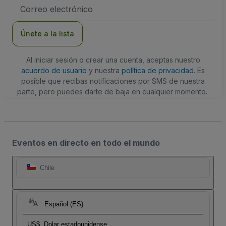
Dirección
de
correo
electrónico
Únete a la lista
Al iniciar sesión o crear una cuenta, aceptas nuestro
acuerdo de usuario
y nuestra
política de privacidad
. Es
posible que recibas notificaciones por SMS de nuestra
parte, pero puedes darte de baja en cualquier momento.
Eventos en directo en todo el mundo
Chile
Español (ES)
US$
Dolar estadounidense