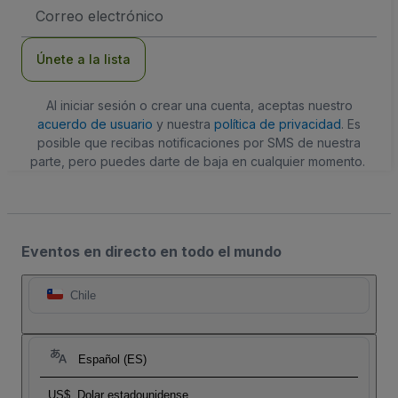
Dirección
de
correo
electrónico
Únete a la lista
Al iniciar sesión o crear una cuenta, aceptas nuestro
acuerdo de usuario
y nuestra
política de privacidad
. Es
posible que recibas notificaciones por SMS de nuestra
parte, pero puedes darte de baja en cualquier momento.
Eventos en directo en todo el mundo
Chile
Español (ES)
US$
Dolar estadounidense