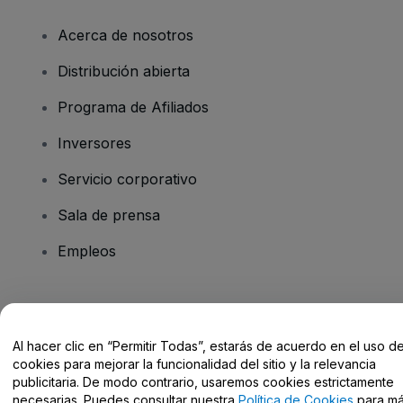
Acerca de nosotros
Distribución abierta
Programa de Afiliados
Inversores
Servicio corporativo
Sala de prensa
Empleos
¿Tienes alguna pregunta?
Al hacer clic en “Permitir Todas”, estarás de acuerdo en el uso d
Centro de Ayuda / Contacto
cookies para mejorar la funcionalidad del sitio y la relevancia
publicitaria. De modo contrario, usaremos cookies estrictamente
necesarias. Puedes consultar nuestra
Política de Cookies
para m