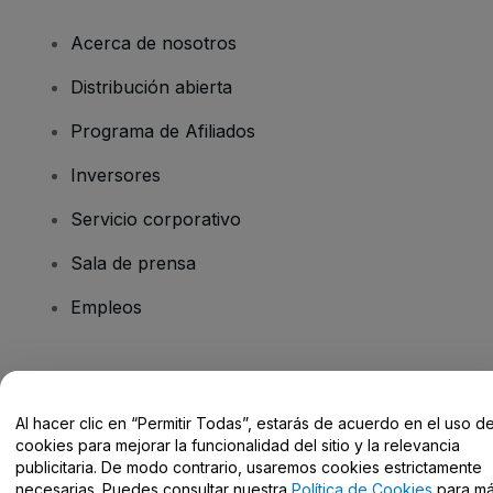
Acerca de nosotros
Distribución abierta
Programa de Afiliados
Inversores
Servicio corporativo
Sala de prensa
Empleos
¿Tienes alguna pregunta?
Al hacer clic en “Permitir Todas”, estarás de acuerdo en el uso d
Centro de Ayuda / Contacto
cookies para mejorar la funcionalidad del sitio y la relevancia
publicitaria. De modo contrario, usaremos cookies estrictamente
necesarias. Puedes consultar nuestra
Política de Cookies
para m