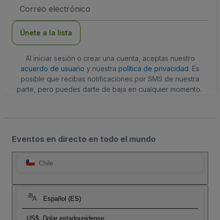
Dirección
de
correo
electrónico
Únete a la lista
Al iniciar sesión o crear una cuenta, aceptas nuestro
acuerdo de usuario
y nuestra
política de privacidad
. Es
posible que recibas notificaciones por SMS de nuestra
parte, pero puedes darte de baja en cualquier momento.
Eventos en directo en todo el mundo
Chile
Español (ES)
US$
Dolar estadounidense