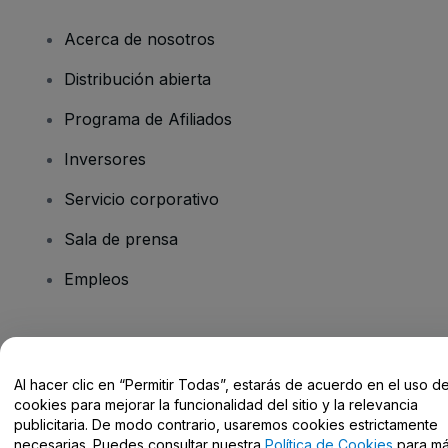
Acerca de nosotros
Distribución abierta
Programa de Afiliados
Inversores
Servicio corporativo
Sala de prensa
Empleos
¿Tienes alguna pregunta?
Al hacer clic en “Permitir Todas”, estarás de acuerdo en el uso d
Centro de Ayuda / Contacto
cookies para mejorar la funcionalidad del sitio y la relevancia
publicitaria. De modo contrario, usaremos cookies estrictamente
necesarias. Puedes consultar nuestra
Política de Cookies
para m