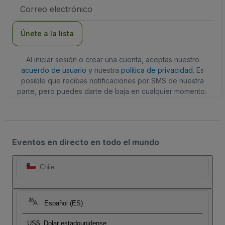
Dirección
de
correo
electrónico
Únete a la lista
Al iniciar sesión o crear una cuenta, aceptas nuestro
acuerdo de usuario
y nuestra
política de privacidad
. Es
posible que recibas notificaciones por SMS de nuestra
parte, pero puedes darte de baja en cualquier momento.
Eventos en directo en todo el mundo
Chile
Español (ES)
US$
Dolar estadounidense