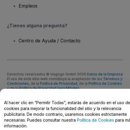
Empleos
¿Tienes alguna pregunta?
Centro de Ayuda / Contacto
Derechos reservados © viagogo GmbH 2026
Datos de la Empresa
El uso de este sitio web constituye la aceptación de los
Términos y
Condiciones
, de la
Política de Privacidad
, de la
Política de Cookies
y de la
Política de Privacidad para Móviles
No compartir mi información personal ni tus opciones de
privacidad
Al hacer clic en “Permitir Todas”, estarás de acuerdo en el uso d
cookies para mejorar la funcionalidad del sitio y la relevancia
publicitaria. De modo contrario, usaremos cookies estrictamente
necesarias. Puedes consultar nuestra
Política de Cookies
para m
información.