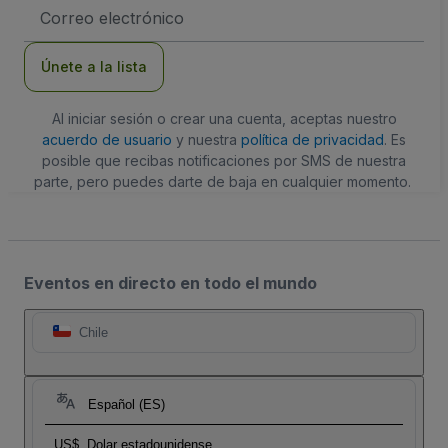
Dirección
de
correo
electrónico
Únete a la lista
Al iniciar sesión o crear una cuenta, aceptas nuestro
acuerdo de usuario
y nuestra
política de privacidad
. Es
posible que recibas notificaciones por SMS de nuestra
parte, pero puedes darte de baja en cualquier momento.
Eventos en directo en todo el mundo
Chile
Español (ES)
US$
Dolar estadounidense