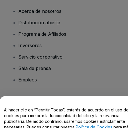
Acerca de nosotros
Distribución abierta
Programa de Afiliados
Inversores
Servicio corporativo
Sala de prensa
Empleos
¿Tienes alguna pregunta?
Al hacer clic en “Permitir Todas”, estarás de acuerdo en el uso d
Centro de Ayuda / Contacto
cookies para mejorar la funcionalidad del sitio y la relevancia
publicitaria. De modo contrario, usaremos cookies estrictamente
necesarias. Puedes consultar nuestra
Política de Cookies
para m