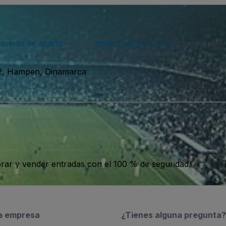
acuerdo de usuario
y nuestra
política de privacidad
. Es posible que
puedes darte de baja en cualquier momento.
2, Hampen, Dinamarca
ar y vender entradas con el 100 % de seguridad.
a empresa
¿Tienes alguna pregunta?