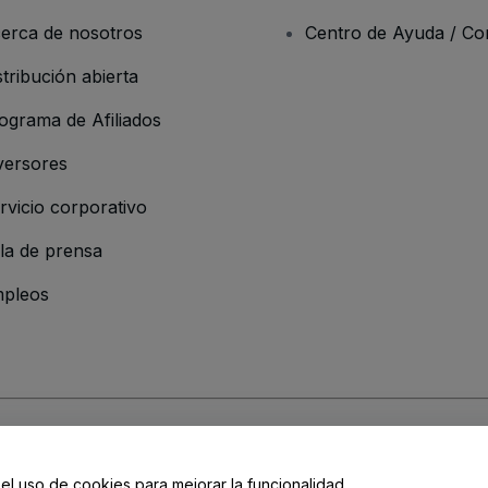
erca de nosotros
Centro de Ayuda / Co
stribución abierta
ograma de Afiliados
versores
rvicio corporativo
la de prensa
pleos
resa
os y Condiciones
, de la
Política de Privacidad
, de la
Política de Cookies
y de
 el uso de cookies para mejorar la funcionalidad