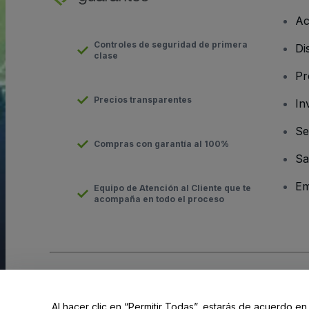
Ac
Controles de seguridad de primera
Di
clase
Pr
Precios transparentes
In
Se
Compras con garantía al 100%
Sa
Em
Equipo de Atención al Cliente que te
acompaña en todo el proceso
Derechos reservados © viagogo GmbH 2026
Datos de la Emp
El uso de este sitio web constituye la aceptación de los
Términ
Al hacer clic en “Permitir Todas”, estarás de acuerdo en