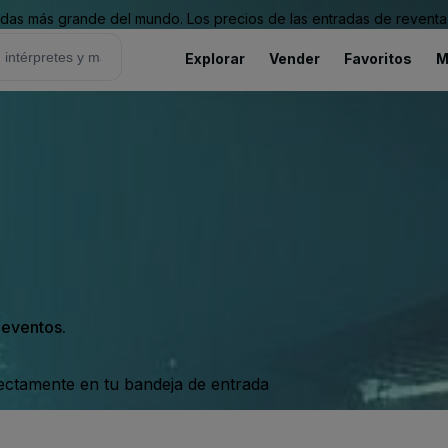
as más grande del mundo. Los precios de las entradas de reventa 
Explorar
Vender
Favoritos
M
s eventos.
rectamente en tu bandeja de entrada