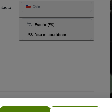
ntacto
Chile
Español (ES)
US$
Dolar estadounidense
 la
Política de Privacidad para Móviles