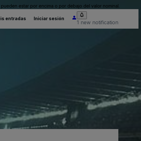
pueden estar por encima o por debajo del valor nominal.
is entradas
Iniciar sesión
1 new notification