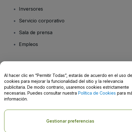
Inversores
Servicio corporativo
Sala de prensa
Empleos
¿Tienes alguna pregunta?
Al hacer clic en “Permitir Todas”, estarás de acuerdo en el uso d
Centro de Ayuda / Contacto
cookies para mejorar la funcionalidad del sitio y la relevancia
publicitaria. De modo contrario, usaremos cookies estrictamente
necesarias. Puedes consultar nuestra
Política de Cookies
para m
información.
Derechos reservados © viagogo GmbH 2026
Datos de la Empresa
El uso de este sitio web constituye la aceptación de los
Términos y
Gestionar preferencias
Condiciones
, de la
Política de Privacidad
, de la
Política de Cookies
y de la
Política de Privacidad para Móviles