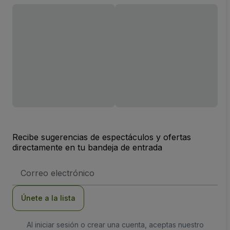
Recibe sugerencias de espectáculos y ofertas
directamente en tu bandeja de entrada
Dirección
de
correo
electrónico
Únete a la lista
Al iniciar sesión o crear una cuenta, aceptas nuestro