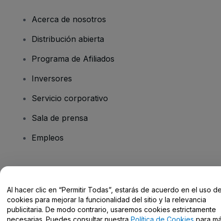
Acerca de nosotros
Distribución abierta
Programa de Afiliados
Inversores
Servicio corporativo
Sala de prensa
Empleos
¿Tienes alguna pregunta?
Al hacer clic en “Permitir Todas”, estarás de acuerdo en el uso d
Centro de Ayuda / Contacto
cookies para mejorar la funcionalidad del sitio y la relevancia
publicitaria. De modo contrario, usaremos cookies estrictamente
necesarias. Puedes consultar nuestra
Política de Cookies
para m