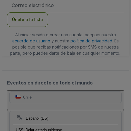
Dirección
de
correo
electrónico
Únete a la lista
Al iniciar sesión o crear una cuenta, aceptas nuestro
acuerdo de usuario
y nuestra
política de privacidad
. Es
posible que recibas notificaciones por SMS de nuestra
parte, pero puedes darte de baja en cualquier momento.
Eventos en directo en todo el mundo
Chile
Español (ES)
US$
Dolar estadounidense