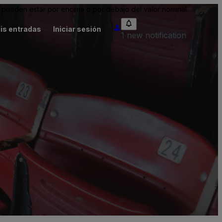
pueden estar por encima o por debajo del valor nominal.
is entradas
Iniciar sesión
1 new notification