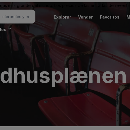
as más grande del mundo. Los precios de las entradas de reventa 
Explorar
Vender
Favoritos
M
des
ådhusplænen