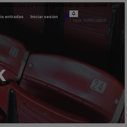
pueden estar por encima o por debajo del valor nominal.
is entradas
Iniciar sesión
1 new notification
k