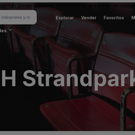
as más grande del mundo. Los precios de las entradas de reventa 
Explorar
Vender
Favoritos
M
des
H Strandpar