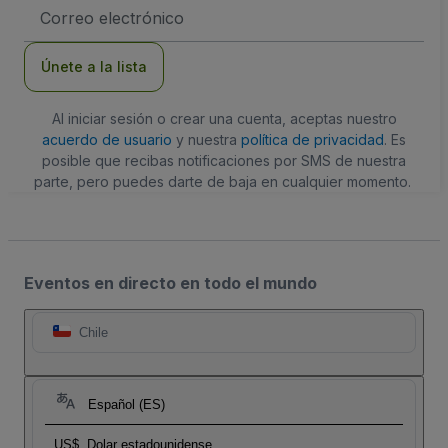
Dirección
de
correo
electrónico
Únete a la lista
Al iniciar sesión o crear una cuenta, aceptas nuestro
acuerdo de usuario
y nuestra
política de privacidad
. Es
posible que recibas notificaciones por SMS de nuestra
parte, pero puedes darte de baja en cualquier momento.
Eventos en directo en todo el mundo
Chile
Español (ES)
US$
Dolar estadounidense