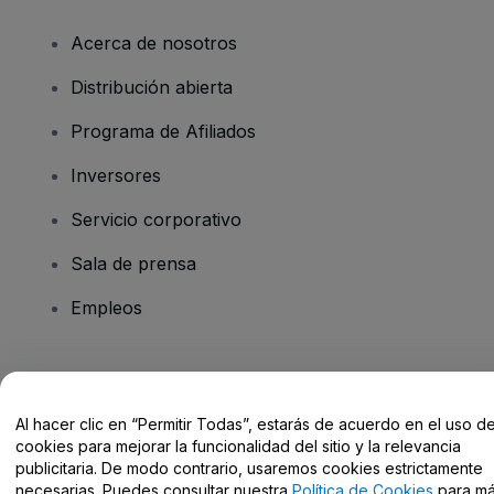
Acerca de nosotros
Distribución abierta
Programa de Afiliados
Inversores
Servicio corporativo
Sala de prensa
Empleos
¿Tienes alguna pregunta?
Al hacer clic en “Permitir Todas”, estarás de acuerdo en el uso d
Centro de Ayuda / Contacto
cookies para mejorar la funcionalidad del sitio y la relevancia
publicitaria. De modo contrario, usaremos cookies estrictamente
necesarias. Puedes consultar nuestra
Política de Cookies
para m