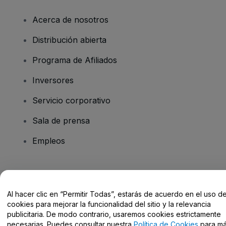
Acerca de nosotros
Distribución abierta
Programa de Afiliados
Inversores
Servicio corporativo
Sala de prensa
Empleos
¿Tienes alguna pregunta?
Al hacer clic en “Permitir Todas”, estarás de acuerdo en el uso d
Centro de Ayuda / Contacto
cookies para mejorar la funcionalidad del sitio y la relevancia
publicitaria. De modo contrario, usaremos cookies estrictamente
necesarias. Puedes consultar nuestra
Política de Cookies
para m