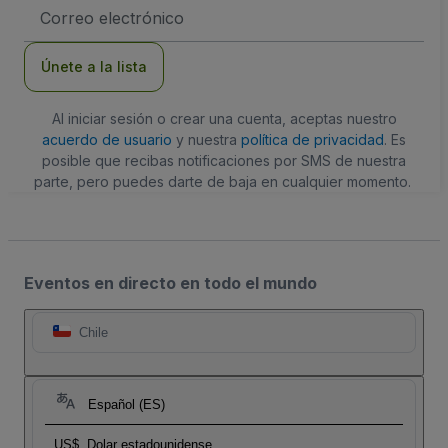
Dirección
de
correo
electrónico
Únete a la lista
Al iniciar sesión o crear una cuenta, aceptas nuestro
acuerdo de usuario
y nuestra
política de privacidad
. Es
posible que recibas notificaciones por SMS de nuestra
parte, pero puedes darte de baja en cualquier momento.
Eventos en directo en todo el mundo
Chile
Español (ES)
US$
Dolar estadounidense