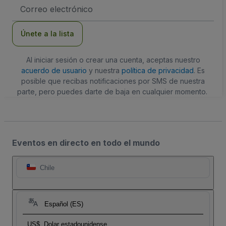
Dirección
de
correo
electrónico
Únete a la lista
Al iniciar sesión o crear una cuenta, aceptas nuestro
acuerdo de usuario
y nuestra
política de privacidad
. Es
posible que recibas notificaciones por SMS de nuestra
parte, pero puedes darte de baja en cualquier momento.
Eventos en directo en todo el mundo
Chile
Español (ES)
US$
Dolar estadounidense