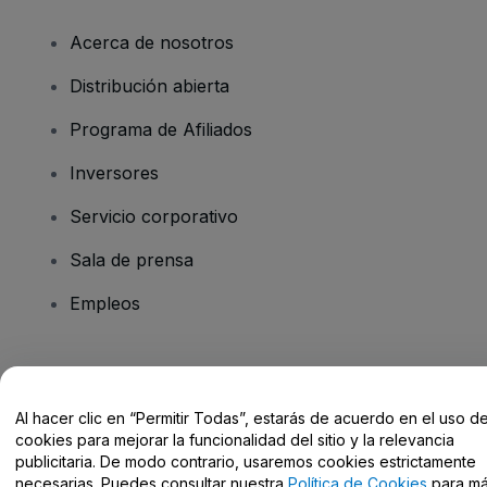
Acerca de nosotros
Distribución abierta
Programa de Afiliados
Inversores
Servicio corporativo
Sala de prensa
Empleos
¿Tienes alguna pregunta?
Al hacer clic en “Permitir Todas”, estarás de acuerdo en el uso d
Centro de Ayuda / Contacto
cookies para mejorar la funcionalidad del sitio y la relevancia
publicitaria. De modo contrario, usaremos cookies estrictamente
necesarias. Puedes consultar nuestra
Política de Cookies
para m