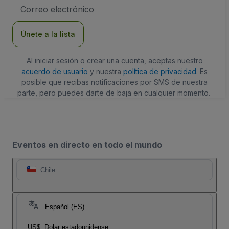
Dirección
de
correo
electrónico
Únete a la lista
Al iniciar sesión o crear una cuenta, aceptas nuestro
acuerdo de usuario
y nuestra
política de privacidad
. Es
posible que recibas notificaciones por SMS de nuestra
parte, pero puedes darte de baja en cualquier momento.
Eventos en directo en todo el mundo
Chile
Español (ES)
US$
Dolar estadounidense