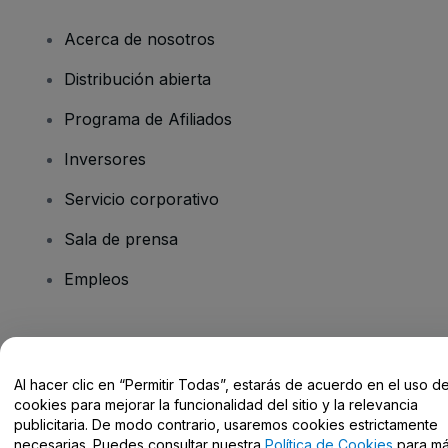
Acerca de nosotros
Distribución abierta
Programa de Afiliados
Inversores
Servicio corporativo
Sala de prensa
Empleos
¿Tienes alguna pregunta?
Al hacer clic en “Permitir Todas”, estarás de acuerdo en el uso d
Centro de Ayuda / Contacto
cookies para mejorar la funcionalidad del sitio y la relevancia
publicitaria. De modo contrario, usaremos cookies estrictamente
necesarias. Puedes consultar nuestra
Política de Cookies
para m