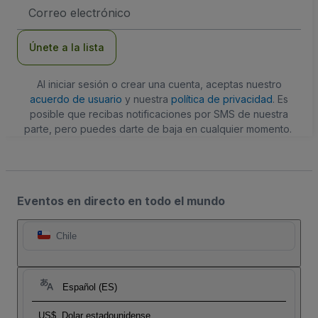
Dirección
de
correo
electrónico
Únete a la lista
Al iniciar sesión o crear una cuenta, aceptas nuestro
acuerdo de usuario
y nuestra
política de privacidad
. Es
posible que recibas notificaciones por SMS de nuestra
parte, pero puedes darte de baja en cualquier momento.
Eventos en directo en todo el mundo
Chile
Español (ES)
US$
Dolar estadounidense