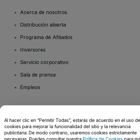
Acerca de nosotros
Distribución abierta
Programa de Afiliados
Inversores
Servicio corporativo
Sala de prensa
Empleos
¿Tienes alguna pregunta?
Al hacer clic en “Permitir Todas”, estarás de acuerdo en el uso d
Centro de Ayuda / Contacto
cookies para mejorar la funcionalidad del sitio y la relevancia
publicitaria. De modo contrario, usaremos cookies estrictamente
necesarias. Puedes consultar nuestra
Política de Cookies
para m