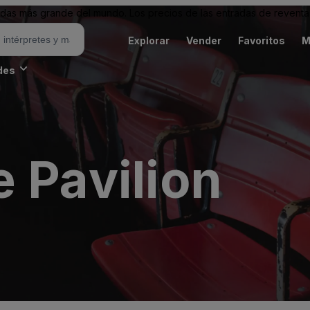
as más grande del mundo. Los precios de las entradas de reventa 
Explorar
Vender
Favoritos
M
des
 Pavilion