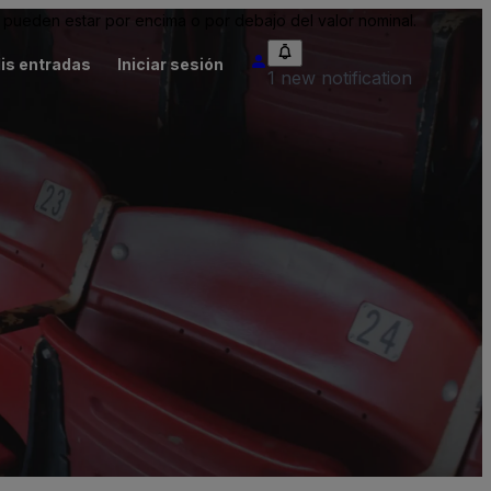
pueden estar por encima o por debajo del valor nominal.
is entradas
Iniciar sesión
1 new notification