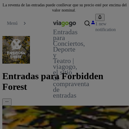
La reventa de las entradas puede conllevar que su precio esté por encima del
valor nominal.
Menú
1 new
notification
Entradas
para
Conciertos,
Deporte
y
Teatro |
viagogo,
el sitio
Entradas para Forbidden
de
compraventa
Forest
de
entradas