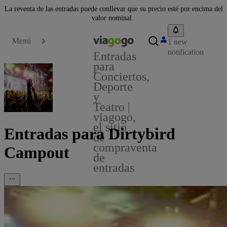
La reventa de las entradas puede conllevar que su precio esté por encima del
valor nominal.
Menú
1 new
notification
Entradas
para
Conciertos,
Deporte
y
Teatro |
viagogo,
el sitio
Entradas para Dirtybird
de
compraventa
Campout
de
entradas