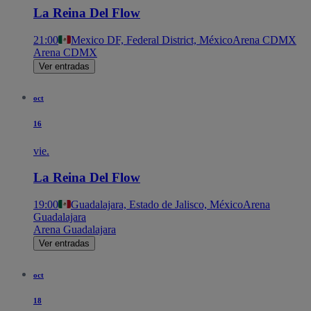
La Reina Del Flow
21:00
Mexico DF, Federal District, México
Arena CDMX
Arena CDMX
Ver entradas
oct
16
vie.
La Reina Del Flow
19:00
Guadalajara, Estado de Jalisco, México
Arena
Guadalajara
Arena Guadalajara
Ver entradas
oct
18