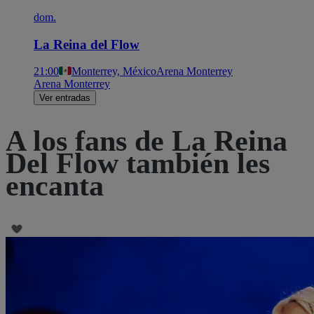
dom.
La Reina del Flow
21:00
Monterrey, México
Arena Monterrey
Arena Monterrey
Ver entradas
A los fans de La Reina
Del Flow también les
encanta