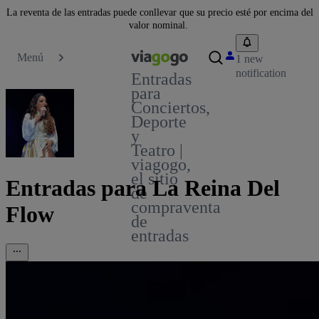
La reventa de las entradas puede conllevar que su precio esté por encima del
valor nominal.
Menú
1 new
notification
Entradas
para
Conciertos,
Deporte
y
Teatro |
viagogo,
el sitio
Entradas para La Reina Del
de
compraventa
Flow
de
entradas