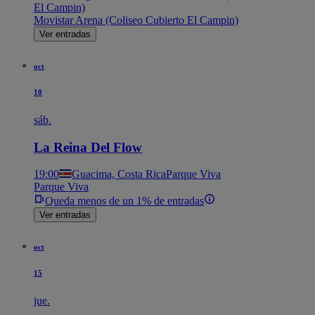
El Campin)
Movistar Arena (Coliseo Cubierto El Campin)
Ver entradas
oct
10
sáb.
La Reina Del Flow
19:00
Guacima, Costa Rica
Parque Viva
Parque Viva
Queda menos de un 1% de entradas
Ver entradas
oct
15
jue.