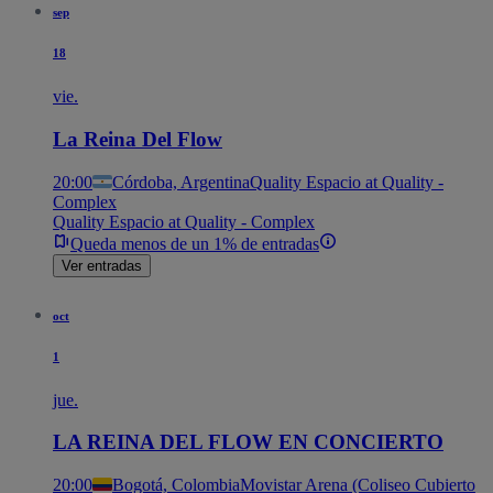
sep
18
vie.
La Reina Del Flow
20:00
Córdoba, Argentina
Quality Espacio at Quality -
Complex
Quality Espacio at Quality - Complex
Queda menos de un 1% de entradas
Ver entradas
oct
1
jue.
LA REINA DEL FLOW EN CONCIERTO
20:00
Bogotá, Colombia
Movistar Arena (Coliseo Cubierto