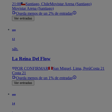
21:00
Santiago, Chile
Movistar Arena (Santiago)
Movistar Arena (Santiago)
Queda menos de un 2% de entradas
Ver entradas
sep
12
sáb.
La Reina Del Flow
POR CONFIRMAR
San Miguel, Lima, Perú
Costa 21
Costa 21
Queda menos de un 1% de entradas
Ver entradas
sep
14