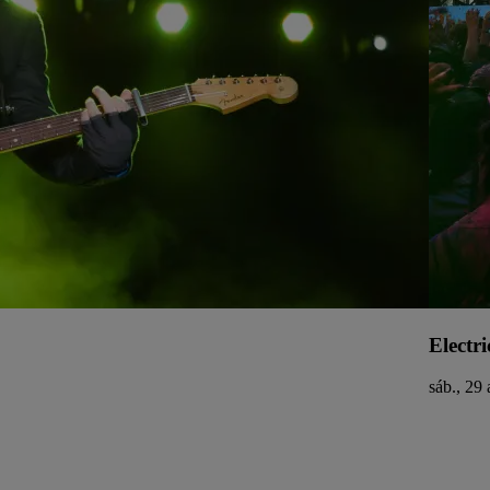
Electri
sáb., 29 