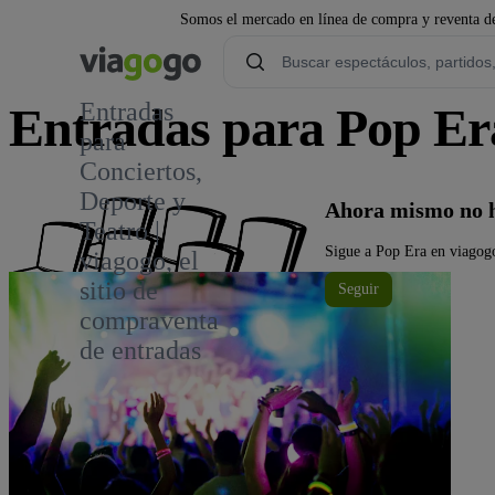
Somos el mercado en línea de compra y reventa de
Entradas
Entradas para Pop Er
para
Conciertos,
Deporte y
Ahora mismo no h
Teatro |
Sigue a Pop Era en viagogo
viagogo, el
sitio de
Seguir
compraventa
de entradas