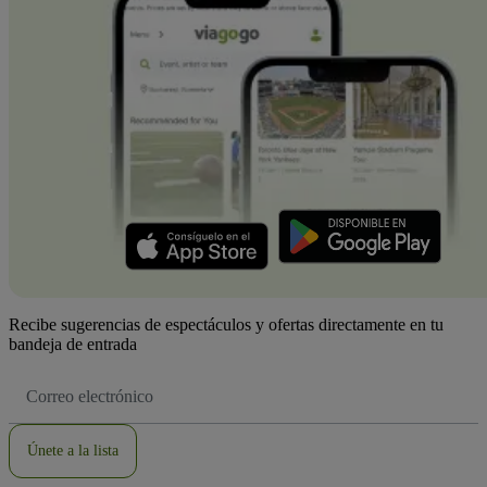
Recibe sugerencias de espectáculos y ofertas directamente en tu
bandeja de entrada
Dirección
de
correo
electrónico
Únete a la lista