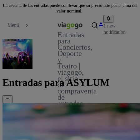
La reventa de las entradas puede conllevar que su precio esté por encima del
valor nominal.
Menú
1 new
notification
Entradas
para
Conciertos,
Deporte
y
Teatro |
viagogo,
el sitio
Entradas para ASYLUM
de
compraventa
de
entradas