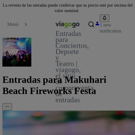
La reventa de las entradas puede conllevar que su precio esté por encima del
valor nominal.
Menú
1 new
notification
Entradas
para
Conciertos,
Deporte
y
Teatro |
viagogo,
el sitio
Entradas para Makuhari
de
compraventa
Beach Fireworks Festa
de
entradas