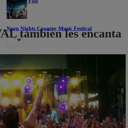
Haunted Fest
58
Neon Nights Country Music Festival
 también les encanta
6