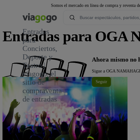
Somos el mercado en línea de compra y reventa de
Entradas
Entradas para OG
para
Conciertos,
Deporte y
Ahora mismo no
Teatro |
Sigue a OGA NAMAHAGE ROC
viagogo, el
sitio de
Seguir
compraventa
de entradas