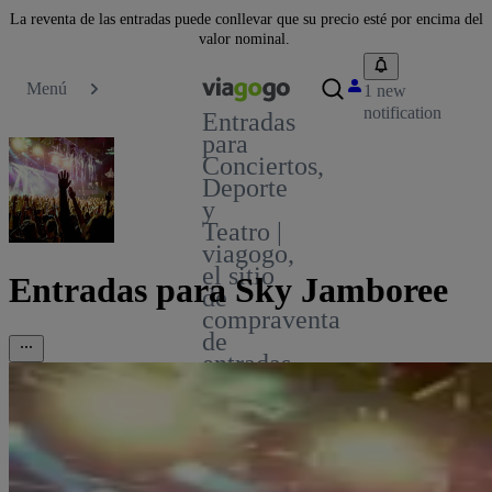
La reventa de las entradas puede conllevar que su precio esté por encima del
valor nominal.
Menú
1 new
notification
Entradas
para
Conciertos,
Deporte
y
Teatro |
viagogo,
el sitio
Entradas para Sky Jamboree
de
compraventa
de
entradas