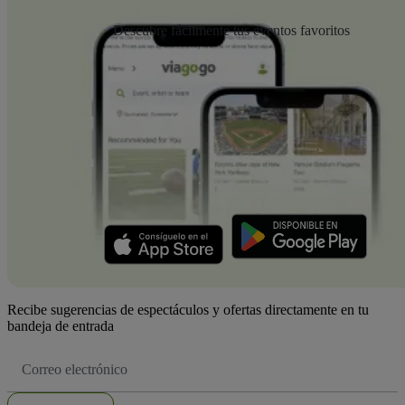
Descubre fácilmente tus eventos favoritos
Recibe sugerencias de espectáculos y ofertas directamente en tu
bandeja de entrada
Dirección
de
correo
electrónico