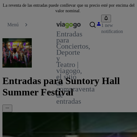
La reventa de las entradas puede conllevar que su precio esté por encima del
valor nominal.
Menú
1 new
notification
Entradas
para
Conciertos,
Deporte
y
Teatro |
viagogo,
el sitio
Entradas para Suntory Hall
de
compraventa
Summer Festival
de
entradas