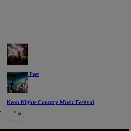
Haunted Fest
59
Neon Nights Country Music Festival
a
6