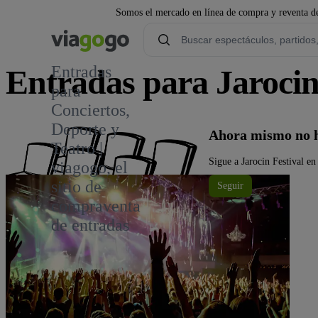
Somos el mercado en línea de compra y reventa de
Entradas
Entradas para Jarocin
para
Conciertos,
Deporte y
Ahora mismo no ha
Teatro |
Sigue a Jarocin Festival en
viagogo, el
sitio de
Seguir
compraventa
de entradas