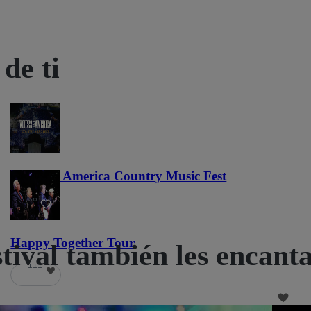
de ti
Voices of America Country Music Fest
36
Happy Together Tour
stival también les encant
111