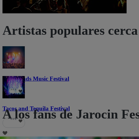
Artistas populares cerca 
Lost Lands Music Festival
121
Tacos and Tequila Festival
A los fans de Jarocin Fe
691