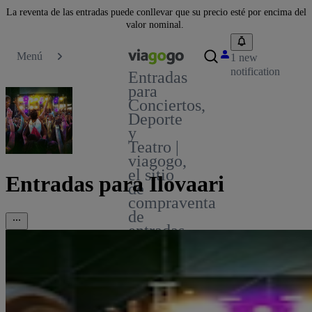
La reventa de las entradas puede conllevar que su precio esté por encima del
valor nominal.
Menú
1 new
notification
Entradas
para
Conciertos,
Deporte
y
Teatro |
viagogo,
el sitio
Entradas para Ilovaari
de
compraventa
de
entradas