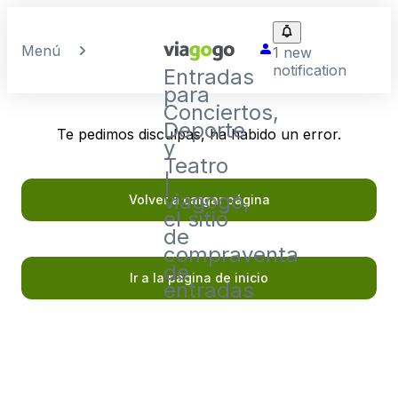
Menú
1 new
notification
Entradas
para
Conciertos,
Deporte
Te pedimos disculpas, ha habido un error.
y
Teatro
|
viagogo,
Volver a cargar página
el sitio
de
compraventa
de
Ir a la página de inicio
entradas