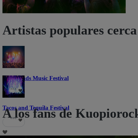
Artistas populares cerca 
Lost Lands Music Festival
121
Tacos and Tequila Festival
A los fans de Kuopioroc
690