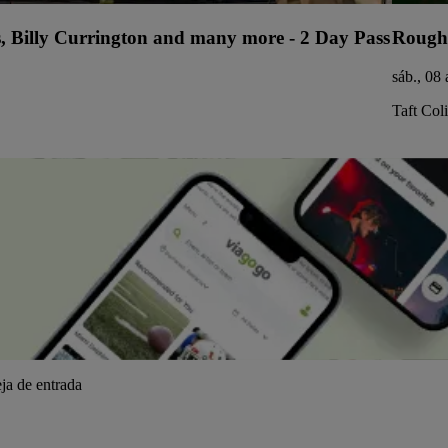
s, Billy Currington and many more - 2 Day Pass
Rough
sáb., 08
Taft Col
ja de entrada