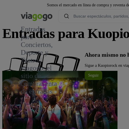
Somos el mercado en línea de compra y reventa de
Entradas
Entradas para Kuopi
para
Conciertos,
Deporte y
Ahora mismo no h
Teatro |
Sigue a Kuopiorock en viag
viagogo, el
sitio de
Seguir
compraventa
de entradas