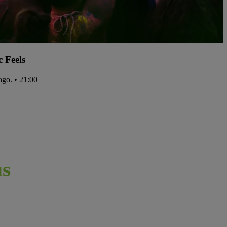
c Feels
ago. • 21:00
s