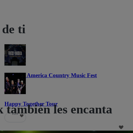
de ti
Voices of America Country Music Fest
36
Happy Together Tour
k también les encanta
111