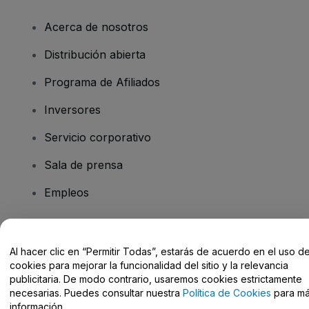
Acerca de nosotros
Distribución abierta
Programa de Afiliados
Inversores
Servicio corporativo
Sala de prensa
Empleos
¿Tienes alguna pregunta?
Al hacer clic en “Permitir Todas”, estarás de acuerdo en el uso d
cookies para mejorar la funcionalidad del sitio y la relevancia
Centro de Ayuda / Contacto
publicitaria. De modo contrario, usaremos cookies estrictamente
necesarias. Puedes consultar nuestra
Política de Cookies
para m
información.