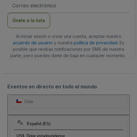
Dirección
de
correo
electrónico
Únete a la lista
Al iniciar sesión o crear una cuenta, aceptas nuestro
acuerdo de usuario
y nuestra
política de privacidad
. Es
posible que recibas notificaciones por SMS de nuestra
parte, pero puedes darte de baja en cualquier momento.
Eventos en directo en todo el mundo
Chile
Español (ES)
US$
Dolar estadounidense