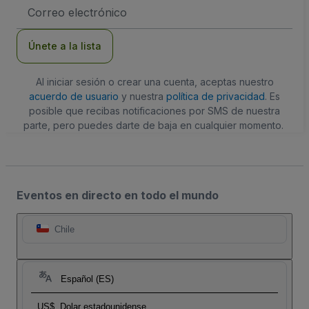
Dirección
de
correo
electrónico
Únete a la lista
Al iniciar sesión o crear una cuenta, aceptas nuestro
acuerdo de usuario
y nuestra
política de privacidad
. Es
posible que recibas notificaciones por SMS de nuestra
parte, pero puedes darte de baja en cualquier momento.
Eventos en directo en todo el mundo
Chile
Español (ES)
US$
Dolar estadounidense