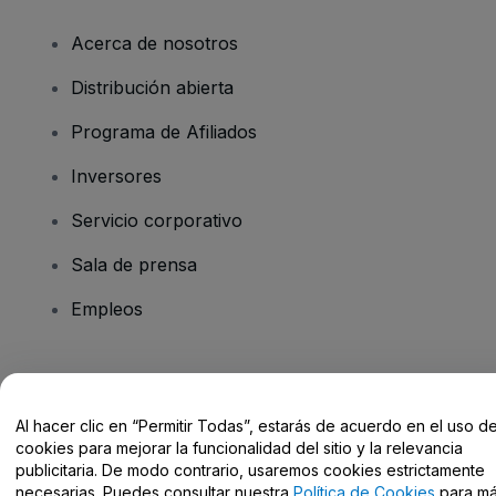
Acerca de nosotros
Distribución abierta
Programa de Afiliados
Inversores
Servicio corporativo
Sala de prensa
Empleos
¿Tienes alguna pregunta?
Al hacer clic en “Permitir Todas”, estarás de acuerdo en el uso d
Centro de Ayuda / Contacto
cookies para mejorar la funcionalidad del sitio y la relevancia
publicitaria. De modo contrario, usaremos cookies estrictamente
necesarias. Puedes consultar nuestra
Política de Cookies
para m